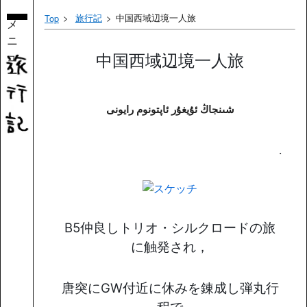
旅行記
中国西域辺境一人旅
Top
メ
ニ
ュ
中国西域辺境一人旅
ー
شىنجاڭ ئۇيغۇر ئاپتونوم رايونی
.
B5仲良しトリオ・シルクロードの旅
に触発され，
唐突にGW付近に休みを錬成し弾丸行