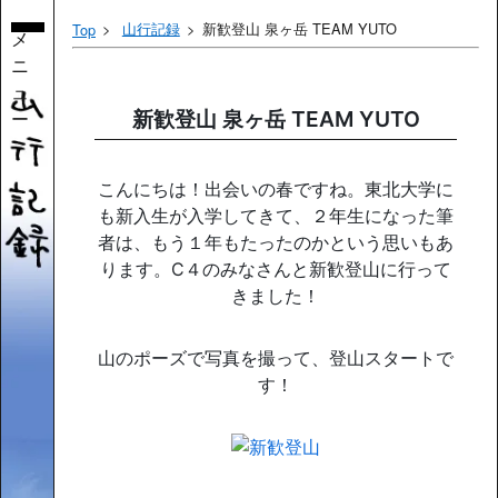
山行記録
新歓登山 泉ヶ岳 TEAM YUTO
Top
メ
ニ
ュ
ー
新歓登山 泉ヶ岳 TEAM YUTO
こんにちは！出会いの春ですね。東北大学に
も新入生が入学してきて、２年生になった筆
者は、もう１年もたったのかという思いもあ
ります。C４のみなさんと新歓登山に行って
きました！
山のポーズで写真を撮って、登山スタートで
す！