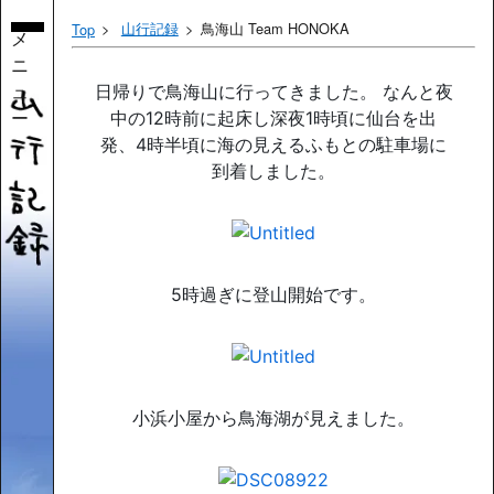
山行記録
鳥海山 Team HONOKA
Top
メ
ニ
ュ
日帰りで鳥海山に行ってきました。 なんと夜
ー
中の12時前に起床し深夜1時頃に仙台を出
発、4時半頃に海の見えるふもとの駐車場に
到着しました。
5時過ぎに登山開始です。
小浜小屋から鳥海湖が見えました。