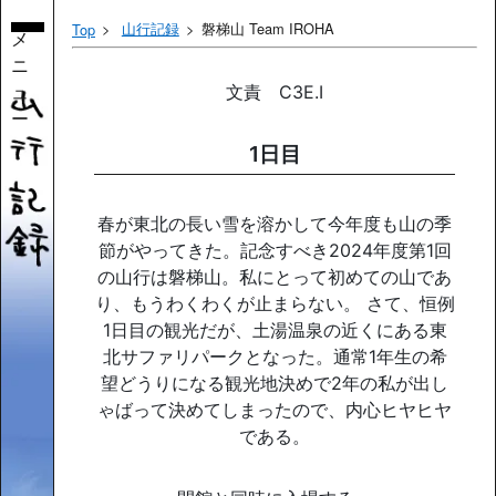
山行記録
磐梯山 Team IROHA
Top
メ
ニ
ュ
文責 C3E.I
ー
1日目
春が東北の長い雪を溶かして今年度も山の季
節がやってきた。記念すべき2024年度第1回
の山行は磐梯山。私にとって初めての山であ
り、もうわくわくが止まらない。 さて、恒例
1日目の観光だが、土湯温泉の近くにある東
北サファリパークとなった。通常1年生の希
望どうりになる観光地決めで2年の私が出し
ゃばって決めてしまったので、内心ヒヤヒヤ
である。