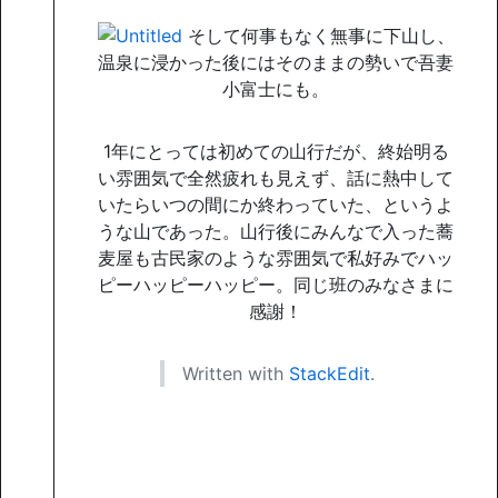
そして何事もなく無事に下山し、
温泉に浸かった後にはそのままの勢いで吾妻
小富士にも。
1年にとっては初めての山行だが、終始明る
い雰囲気で全然疲れも見えず、話に熱中して
いたらいつの間にか終わっていた、というよ
うな山であった。山行後にみんなで入った蕎
麦屋も古民家のような雰囲気で私好みでハッ
ピーハッピーハッピー。同じ班のみなさまに
感謝！
Written with
StackEdit
.