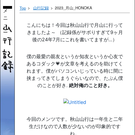
山行記録
2023_月山_HONOKA
Top
メ
ニ
ュ
こんにちは！今回は秋山山行で月山に行って
ー
きましたよ～ （記録係がサボりすぎて9ヶ月
後の24年7月にこれを書いてますが…）
僕の最愛の親友というか知友というか心友で
あるコダック💗が文章を考えるのを助けてく
れます。僕がパソコンいじっている時に間に
挟まってきてしまうぐらいなので、たぶん僕
のことが好き.
絶対俺のこと好き。
今回のメンツです。秋山山行は一年生と二年
生だけなので人数が少ないのが印象的です
ね。