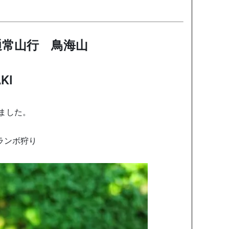
4回通常山行 鳥海山
KI
ました。
ランボ狩り