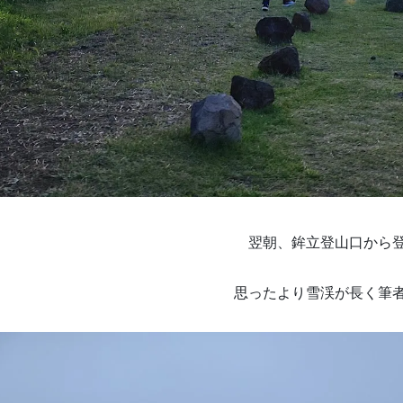
翌朝、鉾立登山口から
思ったより雪渓が長く筆