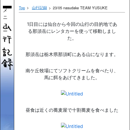
山行記録
Top
23/05 nasudake TEAM YUSUKE
メ
ニ
ュ
1日目には仙台から今回の山行の目的地であ
ー
る那須岳にレンタカーを使って移動しまし
た。
那須岳は栃木県那須町にある山になります。
南ケ丘牧場にてソフトクリームを食べたり、
馬に餌をあげてきました。
昼食は近くの蕎麦屋で十割蕎麦を食べました