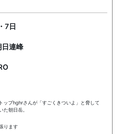
・7日
朝日連峰
RO
ップhghrさんが「すごくきついよ」と脅して
いた朝日岳。
張ります