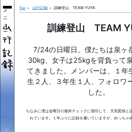
山行記録
訓練登山 TEAM YUYA
Top
メ
ニ
ュ
訓練登山 TEAM Y
ー
7/24の日曜日、僕たちは泉ヶ
30kg、女子は25kgを背負っ
てきました。メンバーは、１年
生２人、３年生１人、フォロワ
した。
ちなみに僕は金曜日の最終チェックに寝坊して、天気図係と
れています。１年ぶりに記録を書いていますが、めっちゃ