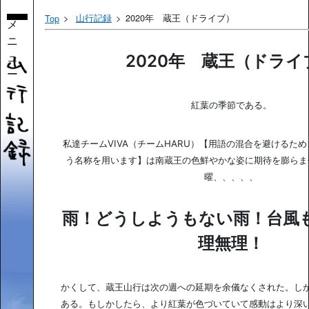
山行記録
2020年 蔵王（ドライブ）
Top
メ
ニ
ュ
2020年 蔵王（ドライ
ー
紅葉の季節である。
私達チームVIVA（チームHARU）【用語の混合を避けるため
う名称を用います】は南蔵王の色鮮やかな姿に期待を膨らま
曜、、、、、
雨！どうしようもない雨！台風
理無理！
かくして、蔵王山行は次の週への延期を余儀なくされた。し
ある。もしかしたら、より紅葉が色づいていて感動はより深