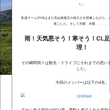
い。
私達チームVIVAはまだ見ぬ南蔵王の雄大さを想像しながら、
過ごした。そして月曜、水曜、、、、
雨！
天気悪そう！寒そう！CL
理！
その瞬間我々は観光・ドライブにそれまでの思い
した。
今回のメンバーは以下の4名。
右から仮入部中のKDU君、栗駒も来てくれた新鋭の