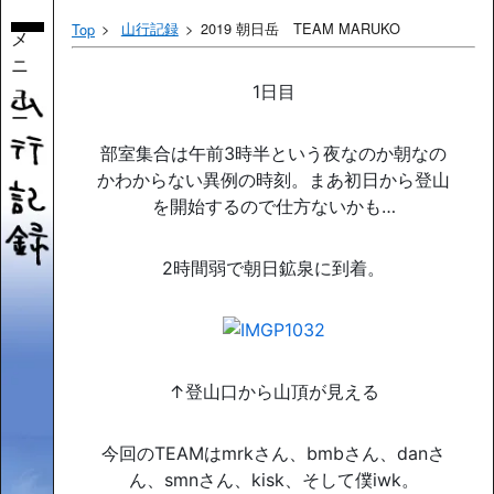
山行記録
2019 朝日岳 TEAM MARUKO
Top
メ
ニ
ュ
1日目
ー
部室集合は午前3時半という夜なのか朝なの
かわからない異例の時刻。まあ初日から登山
を開始するので仕方ないかも…
2時間弱で朝日鉱泉に到着。
↑登山口から山頂が見える
今回のTEAMはmrkさん、bmbさん、danさ
ん、smnさん、kisk、そして僕iwk。