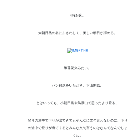
4時起床。
大朝日岳の名にふさわしく、美しい朝日が拝める。
線香花火みたい。
パン雑炊をいただき、下山開始。
とはいっても、小朝日岳や鳥原山で思ったより登る。
登りの途中で下りが出てきてもそんなに文句言わないのに、下り
の途中で登りが出てくるとみんな文句言うのはなんでなんでしょ
うね。