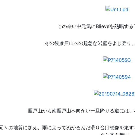
この辛い中元気にBlieveを熱唱するT
その後雁戸山への超急な岩壁をよじ登り
雁戸山から南雁戸山へ向かい一旦降りる道には、
元々の地質に加え、雨によってぬかるんだ滑り台は想像を絶す
うな木も無い。