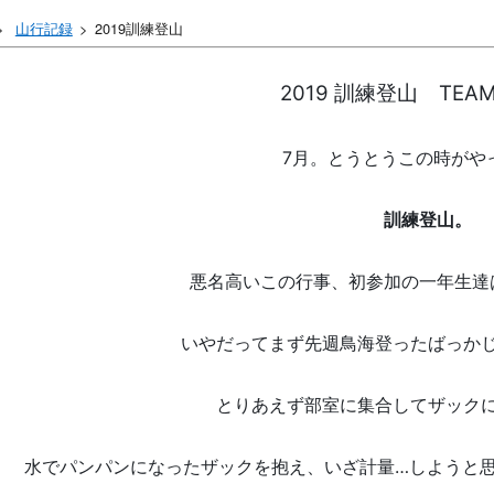
山行記録
2019訓練登山
2019
訓練登山 TEAM 
7月。とうとうこの時がや
訓練登山。
悪名高いこの行事、初参加の一年生達
いやだってまず先週鳥海登ったばっか
とりあえず部室に集合してザック
水でパンパンになったザックを抱え、いざ計量…しようと