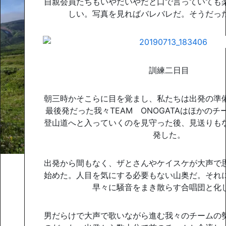
自親会員たちもいやだいやだと口で言っていても
しい。写真を見ればバレバレだ。そうだっ
訓練二日目
朝三時かそこらに目を覚まし、私たちは出発の準
最後発だった我々TEAM ONOGATAはほかの
登山道へと入っていくのを見守った後、見送りも
発した。
出発から間もなく、ザとさんやケイスケが大声で
始めた。人目を気にする必要もない山奥だ。それ
早々に騒音をまき散らす合唱団と化
男だらけで大声で歌いながら進む我々のチームの