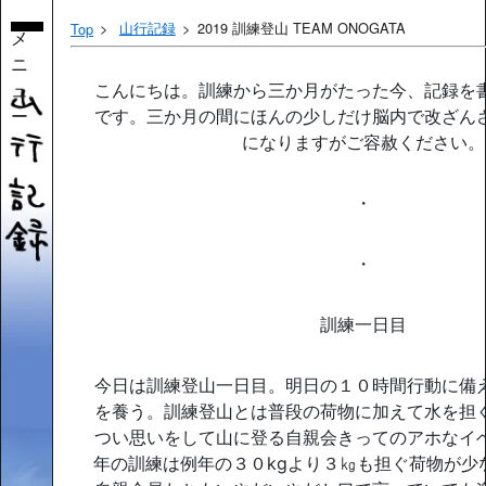
山行記録
2019 訓練登山 TEAM ONOGATA
Top
メ
ニ
ュ
こんにちは。訓練から三か月がたった今、記録を
ー
です。三か月の間にほんの少しだけ脳内で改ざん
になりますがご容赦ください。
・
・
訓練一日目
今日は訓練登山一日目。明日の１０時間行動に備
を養う。訓練登山とは普段の荷物に加えて水を担
つい思いをして山に登る自親会きってのアホなイ
年の訓練は例年の３０kgより３㎏も担ぐ荷物が少