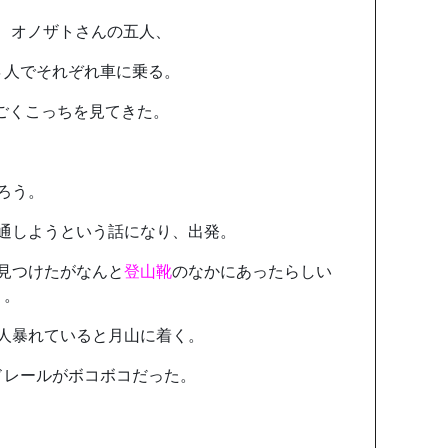
ん、オノザトさんの五人、
４人でそれぞれ車に乗る。
がすごくこっちを見てきた。
ろう。
通しようという話になり、出発。
見つけたがなんと
登山靴
のなかにあったらしい
）。
人暴れていると月山に着く。
ドレールがボコボコだった。