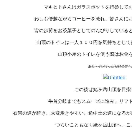
マキヒトさんはガラスポットを持参して
わしも僭越ながらコーヒーを淹れ、皆さんに
皆の歩荷をお茶菓子としてのんびりしている
山頂のトイレは一人１００円を気持ちとして
山頂小屋のトイレを使う際はお金
あとトイレ行ったらB4の方々
この後は姥ヶ岳山頂を目指
牛首分岐までもスムーズに進み、リフ
石畳の道が続き、大変歩きやすい。途中土の道になるが
つらいこともなく姥ヶ岳山頂へ。こ