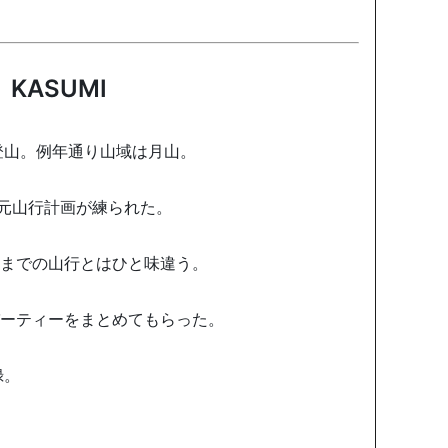
 KASUMI
登山。例年通り山域は月山。
元山行計画が練られた。
今までの山行とはひと味違う。
パーティーをまとめてもらった。
録。