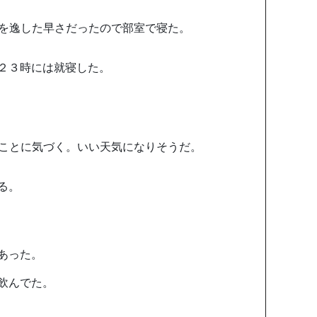
軌を逸した早さだったので部室で寝た。
２３時には就寝した。
いことに気づく。いい天気になりそうだ。
る。
あった。
飲んでた。