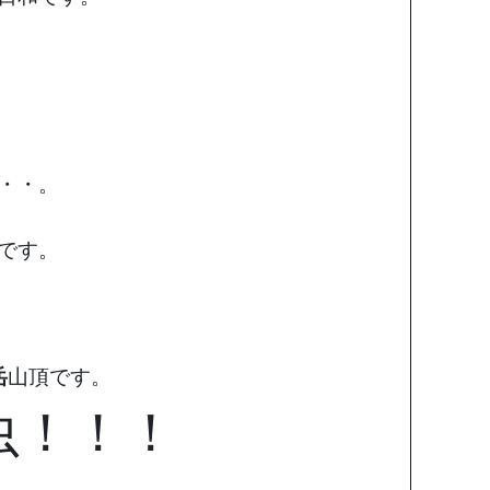
・・。
です。
岳
山頂です。
虫！！！
……。