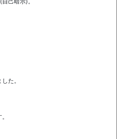
(自己暗示)。
。
ました。
す。