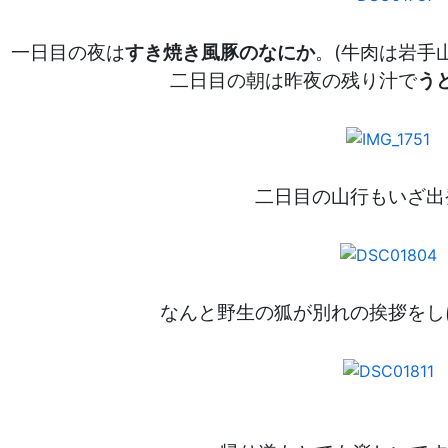
一日目の夜は
すき焼き風豚のなにか
。(牛肉は岩手
二日目の朝は昨夜の残り汁で
う
二日目の山行もいざ出
なんと野生の狐が別れの挨拶をし