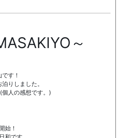
ASAKIYO～
山です！
お泊りしました。
(個人の感想です。)
開始！
日和です。