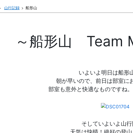
山行記録
船形山
～船形山 Team M
いよいよ明日は船形
朝が早いので、前日は部室に
部室も意外と快適なものですね。
そしていよいよ山行
天気は快晴！絶好の登山