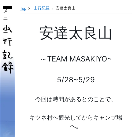
山行記録
安達太良山
Top
メ
ニ
ュ
安達太良山
ー
～TEAM MASAKIYO~
5/28~5/29
今回は時間があるとのことで、
キツネ村へ観光してからキャンプ場
へ。