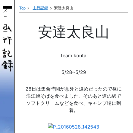
山行記録
安達太良山
Top
メ
ニ
ュ
安達太良山
ー
team kouta
5/28~5/29
28日は集合時間が意外と遅めだったので昼に
浪江焼そばを食べました。そのあと道の駅で
ソフトクリームなどを食べ、キャンプ場に到
着。