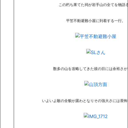
この朽ち果てた祠が岩手山の全てを物語
平笠不動避難小屋に到着する一行。
数多の山を攻略してきた彼の目には余裕さが
いよいよ敵の全貌が露わとなりその強大さには畏怖