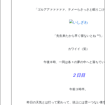
「ゴルアアァァァァァ、テメーらさっさと眠りこけ
「先生来たから早く寝ないとね ^^)」
カワイイ（笑）
午後８時、一同は各々の夢の中へと落ちてい
２日目
午前３時半。
昨日の天気とは打って変わって、頭上には雲一つない青