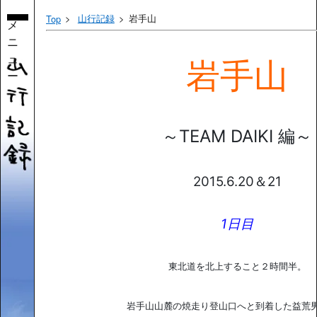
山行記録
岩手山
Top
メ
ニ
ュ
岩手山
ー
～TEAM DAIKI 編～
2015.6.20＆21
1日目
東北道を北上すること２時間半。
岩手山山麓の焼走り登山口へと到着した益荒