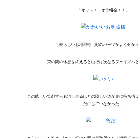
「オッス！ オラ
悟空
！！」
可愛らしいお地蔵様（顔のパーツがよく分か
束の間の休息を終えると山行は次なるフェイズへ
この眩しい笑顔すらも消し去るほどの険しい道が先に待ち構
だにしていなかった。
さらに歩みを進め、遂に一行は今回の最難所である通称「コ