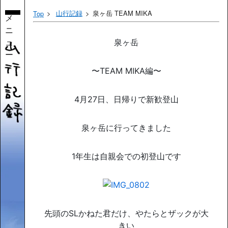
山行記録
泉ヶ岳 TEAM MIKA
Top
メ
ニ
ュ
泉ヶ岳
ー
〜TEAM MIKA編〜
4月27日、日帰りで新歓登山
泉ヶ岳に行ってきました
1年生は自親会での初登山です
先頭のSLかねた君だけ、やたらとザックが大
きい