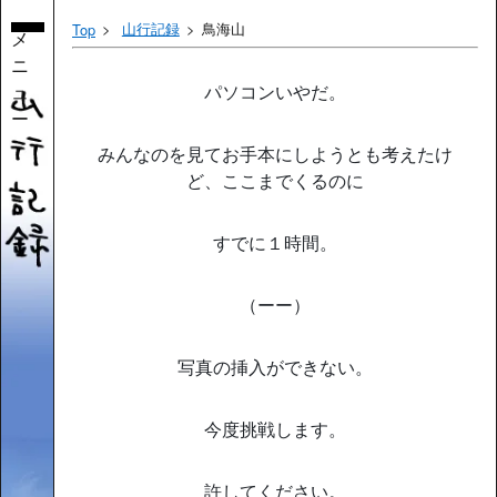
山行記録
鳥海山
Top
メ
ニ
ュ
パソコンいやだ。
ー
みんなのを見てお手本にしようとも考えたけ
ど、ここまでくるのに
すでに１時間。
（ーー）
写真の挿入ができない。
今度挑戦します。
許してください。