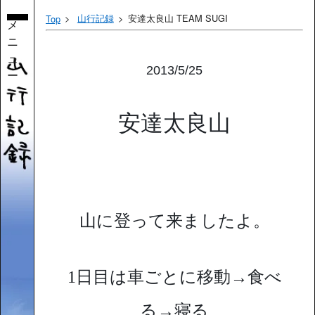
山行記録
安達太良山 TEAM SUGI
Top
メ
ニ
ュ
2013/5/25
ー
安達太良山
山に登って来ましたよ。
1日目は車ごとに移動→食べ
る→寝る