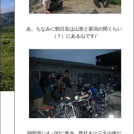
あ、ちなみに朝日岳は山形と新潟の間くらい
（？）にある山です/
朝部室に4：00に集合…早起きは三文の徳だ