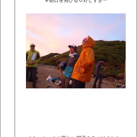
↓朝日を浴びるＯ野とすぎー