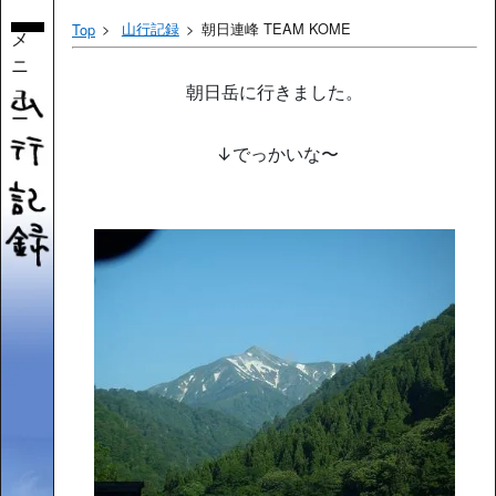
山行記録
朝日連峰 TEAM KOME
Top
メ
ニ
ュ
朝日岳に行きました。
ー
↓でっかいな〜