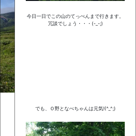
今日一日でこの山のてっぺんまで行きます。
冗談でしょう・・・(-_-;)
でも、Ｏ野となべちゃんは元気!(^_^;)