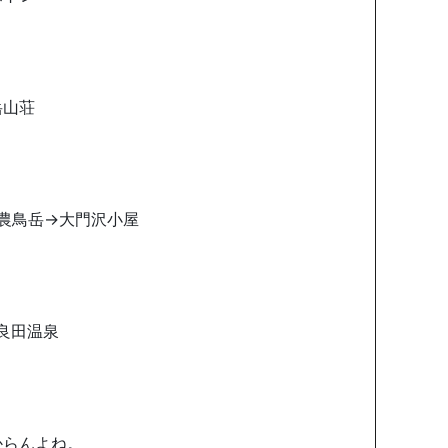
岳山荘
農鳥岳→大門沢小屋
良田温泉
からんよね。