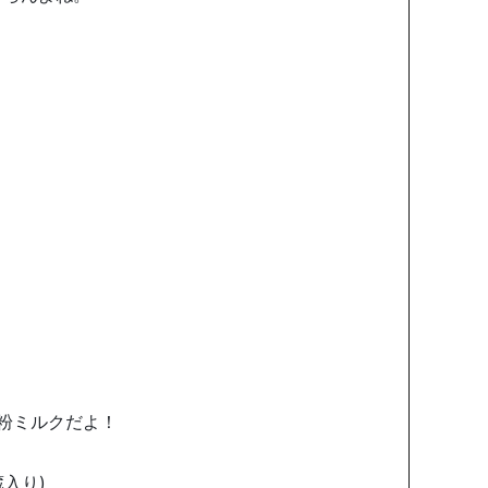
。
h粉ミルクだよ！
入り)