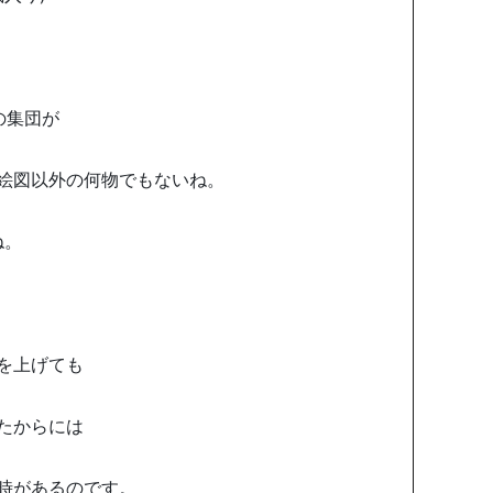
の集団が
絵図以外の何物でもないね。
ね。
を上げても
たからには
時があるのです。