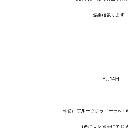
編集頑張ります
8月14日
朝食はフルーツグラノーラwit
(後に大反省会にてお蔵