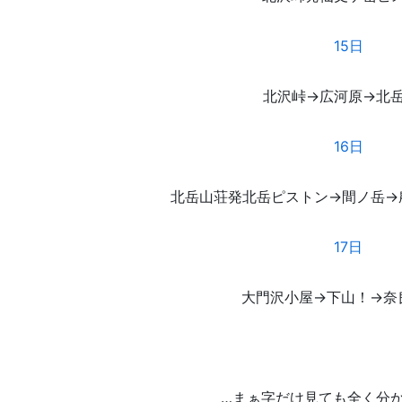
15日
北沢峠→広河原→北
16日
北岳山荘発北岳ピストン→間ノ岳→
17日
大門沢小屋→下山！→奈
…まぁ字だけ見ても全く分