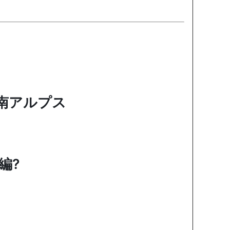
n南アルプス
編?