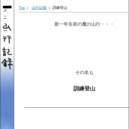
山行記録
訓練登山
Top
メ
ニ
ュ
新一年生初の魔の山行・・・
ー
その名も
訓練登山