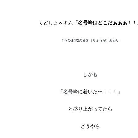
くどしょ＆キム
「名号峰はどこだぁぁぁ！！
↑ら○ま1/2の良牙（りょうが）みたい
しかも
「名号
峰に着いた〜！！！」
と盛り上がってたら
どうやら