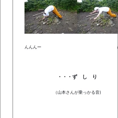
んんんー ぱっ
・・・ず し り
（山本さんが乗っかる音)