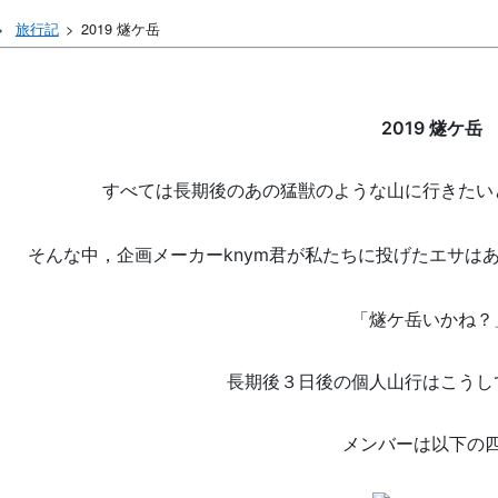
旅行記
2019 燧ケ岳
2019 燧ケ岳
すべては長期後のあの猛獣のような山に行きたい
そんな中，企画メーカーknym
君が私たちに投げたエサは
「燧ケ岳いかね？
長期後３日後の個人山行はこうし
メンバーは以下の