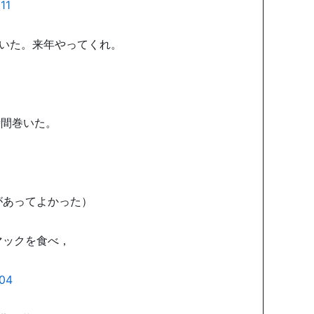
ていた。来年
やってくれ。
。
時間巻いた。
があってよかった）
マックを食べ，