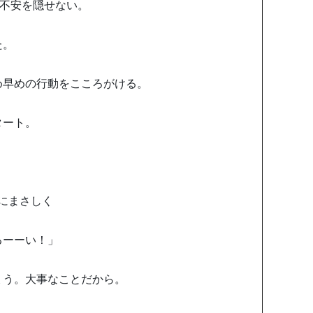
ら不安を隠せない。
た。
め早めの行動をこころがける。
タート。
にまさしく
るーーい！」
ょう。大事なことだから。