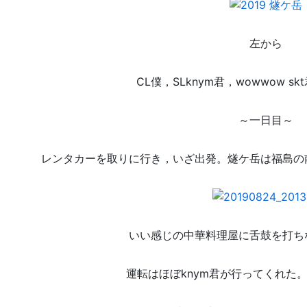
左から
CL僕，SLknym君，wowwow sk
～一日目～
レンタカーを取りに行き，いざ出発。燧ケ岳は福島の
い
い感じの中華料理屋に舌鼓を打ち
運転はほぼknym君が行ってくれた