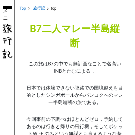
旅行記
Top
top
メ
ニ
ュ
B7二人マレー半島縦
ー
断
この旅はB7の中でも無計画なことで名高い
INBとたむによる，
日本では体験できない陸路での国境越えを目
的としたシンガポールからバンコクへのマレ
ー半島縦断の旅である。
今回事前の下調べはほとんどゼロ，予約して
あるのは行きと帰りの飛行機，そしてポケッ
トWi-Fiのみという無謀とも言えるような条