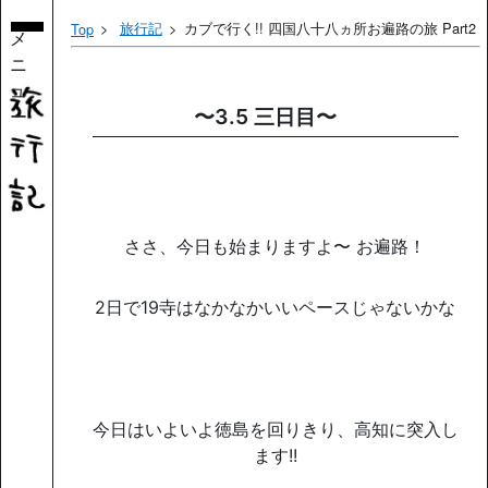
旅行記
カブで行く!! 四国八十八ヵ所お遍路の旅 Part2
Top
メ
ニ
ュ
ー
〜3.5 三日目〜
ささ、今日も始まりますよ〜 お遍路！
2日で19寺はなかなかいいペースじゃないかな
今日はいよいよ徳島を回りきり、高知に突入し
ます!!