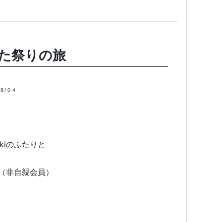
た祭りの旅
８/０４
kiのふたりと
（非自親会員）