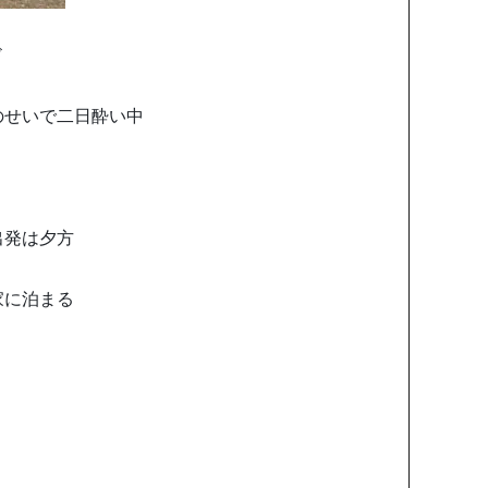
ド
のせいで二日酔い中
出発は夕方
家に泊まる