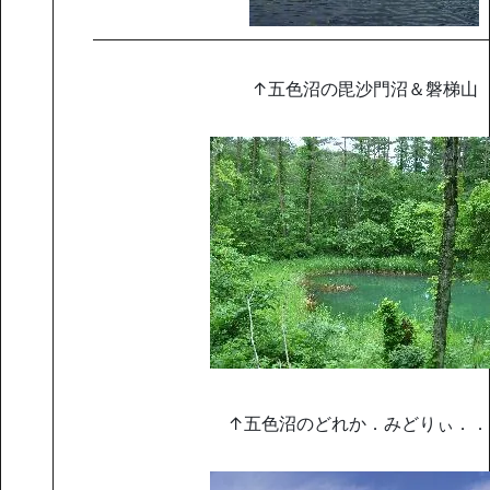
↑五色沼の毘沙門沼＆磐梯山
↑五色沼のどれか．みどりぃ．．