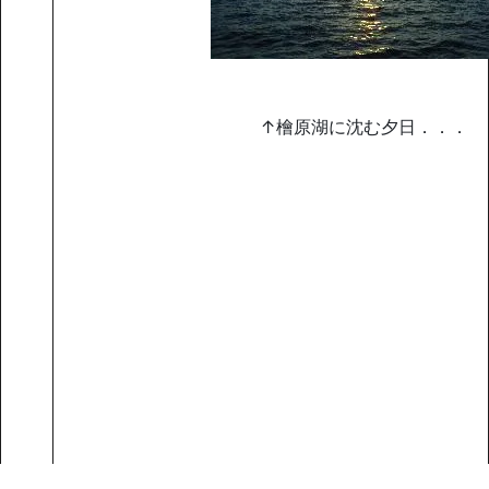
↑檜原湖に沈む夕日．．．