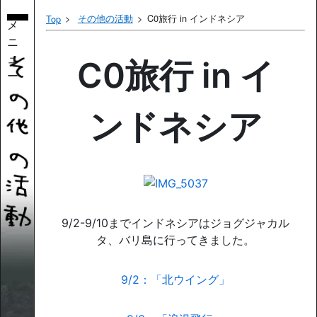
その他の活動
C0旅行 in インドネシア
Top
メ
ニ
ュ
C0旅行 in イ
ー
ンドネシア
9/2-9/10までインドネシアはジョグジャカル
タ、バリ島に行ってきました。
9/2：「北ウイング」