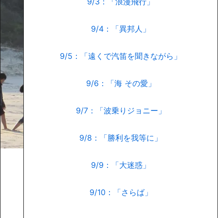
9/3：「浪漫飛行」
9/4：「異邦人」
9/5：「遠くで汽笛を聞きながら」
9/6：「海 その愛」
9/7：「波乗りジョニー」
9/8：「勝利を我等に」
9/9：「大迷惑」
9/10：「さらば」