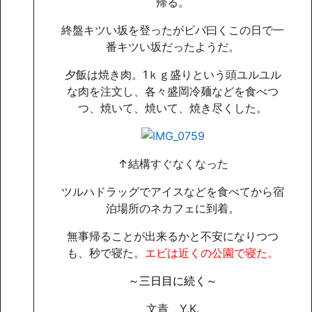
帰る。
終盤キツい坂を登ったがビバ曰くこの日で一
番キツい坂だったようだ。
夕飯は焼き肉。1ｋｇ盛りという頭ユルユル
な肉を注文し、各々盛岡冷麺などを食べつ
つ、焼いて、焼いて、焼き尽くした。
↑結構すぐなくなった
ツルハドラッグでアイスなどを食べてから宿
泊場所のネカフェに到着。
無事帰ることが出来るかと不安になりつつ
も、秒で寝た。
エビは近くの公園で寝た。
～三日目に続く～
文責 Y.K.