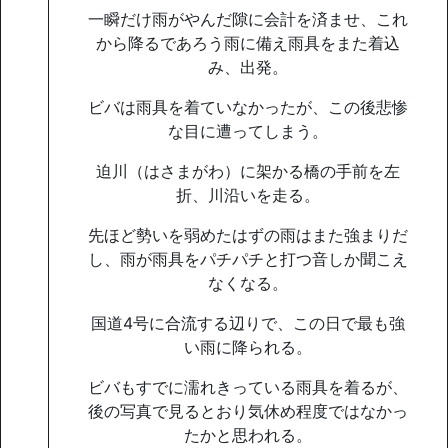
一瞬だけ雨がやんだ隙に会計を済ませ、これ
から降るであろう雨に備え雨具をまた着込
み、出発。
ビバは雨具を着ていなかったが、この後悲惨
な目に遭ってしまう。
迫川（はさまがわ）に架かる橋の手前を左
折、川沿いを走る。
先ほど勢いを弱めたはずの雨はまた強まりだ
し、雨が雨具をパチパチと打つ音しか聞こえ
なくなる。
国道4号に合流する辺りで、この日で最も強
い雨に降られる。
ビバもすでに濡れきっている雨具を着るが、
後の写真で見るとおり気休め程度ではなかっ
たかと思われる。