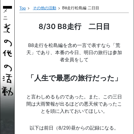
その他の活動
B8走行松島編 二日目
Top
メ
ニ
ュ
8/30 B8走行 二日目
ー
B8走行を松島編を含め一言で表すなら「荒
天」であり、本番の今日、明日の旅行は参加
者全員をして
「人生で最悪の旅行だった」
と言わしめるものであった。また、この三日
間は大雨警報が出るほどの悪天候であったこ
とを頭に入れておいてほしい。
以下は前日（8/29)昼からの記録になる。