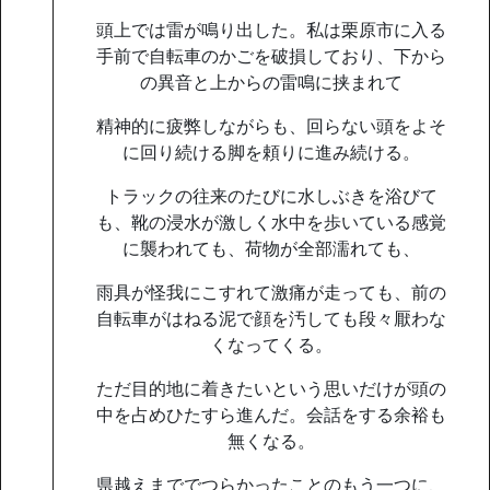
頭上では雷が鳴り出した。私は栗原市に入る
手前で自転車のかごを破損しており、下から
の異音と上からの雷鳴に挟まれて
精神的に疲弊しながらも、回らない頭をよそ
に回り続ける脚を頼りに進み続ける。
トラックの往来のたびに水しぶきを浴びて
も、靴の浸水が激しく水中を歩いている感覚
に襲われても、荷物が全部濡れても、
雨具が怪我にこすれて激痛が走っても、前の
自転車がはねる泥で顔を汚しても段々厭わな
くなってくる。
ただ目的地に着きたいという思いだけが頭の
中を占めひたすら進んだ。会話をする余裕も
無くなる。
県越え
まででつらかったことのもう一つに、