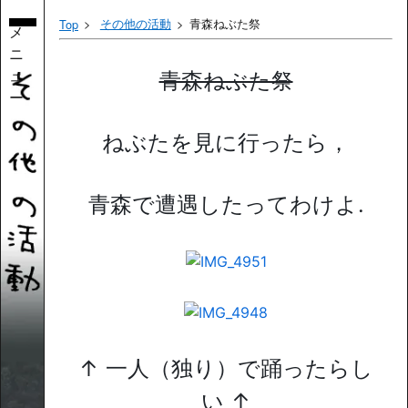
その他の活動
青森ねぶた祭
Top
メ
ニ
ュ
青森ねぶた祭
ー
ねぶたを見に行ったら，
青森で遭遇したってわけよ.
↑ 一人（独り）で踊ったらし
い ↑