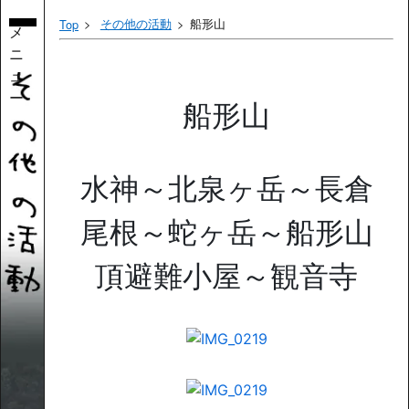
その他の活動
船形山
Top
メ
ニ
ュ
ー
船形山
水神～北泉ヶ岳～長倉
尾根～蛇ヶ岳～船形山
頂避難小屋～観音寺