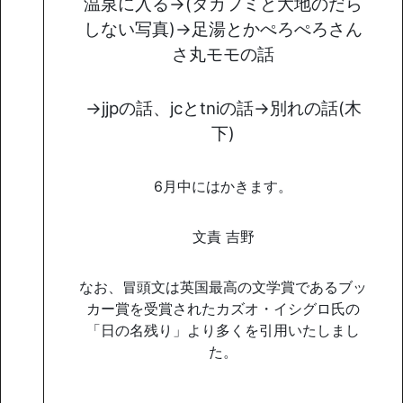
温泉に入る→(タカフミと大地のだら
しない写真)→足湯とかぺろぺろさん
さ丸モモの話
→jjpの話、jcとtniの話→別れの話(木
下)
6月中にはかきます。
文責 吉野
なお、冒頭文は英国最高の文学賞であるブッ
カー賞を受賞されたカズオ・イシグロ氏の
「日の名残り」より多くを引用いたしまし
た。