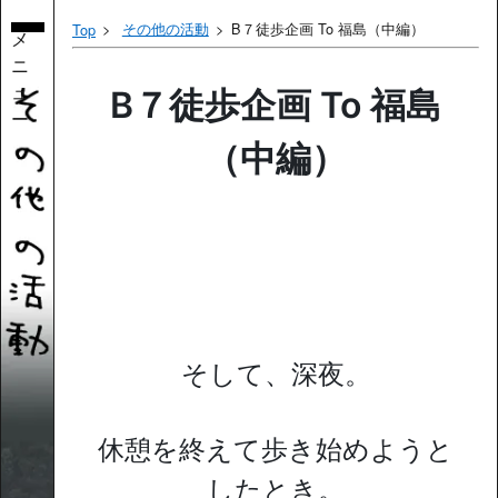
その他の活動
B７徒歩企画 To 福島（中編）
Top
メ
ニ
ュ
B７徒歩企画 To 福島
ー
（中編）
そして、深夜。
休憩を終えて歩き始めようと
したとき。