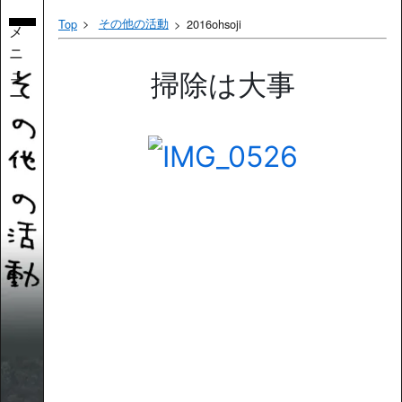
その他の活動
Top
2016ohsoji
メ
ニ
ュ
掃除は大事
ー